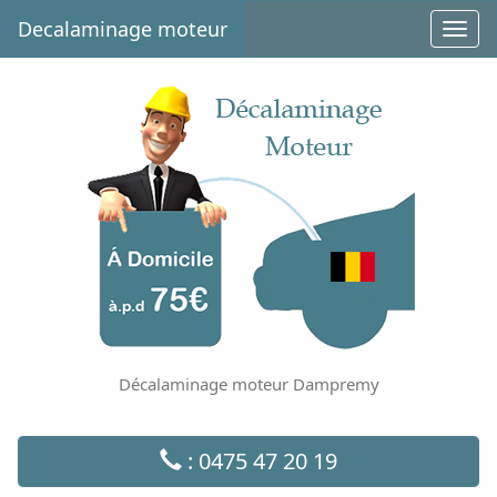
Decalaminage moteur
Toggl
navig
Décalaminage moteur Dampremy
: 0475 47 20 19