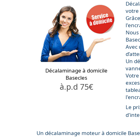
Déca
votre
Grâce
l'enc
Nous 
Basec
Avec
d’att
Un
dé
vann
Décalaminage à domicile
Votre
Basecles
exces
à.p.d 75€
table
l'enc
Le
pri
d'int
Un
décalaminage
moteur
à domicile
Basec