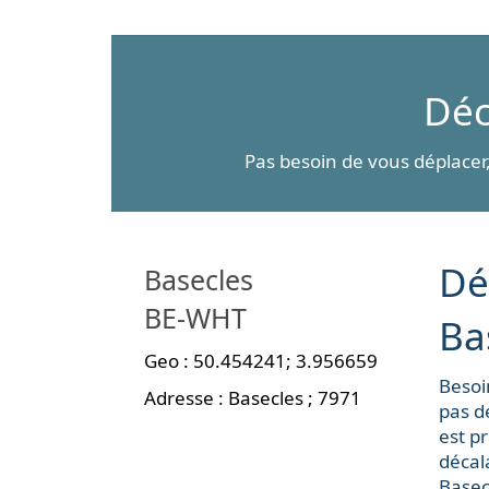
Déc
Pas besoin de vous déplacer,
Dé
Basecles
BE-WHT
Ba
Geo :
50.454241
;
3.956659
Besoi
Adresse :
Basecles
;
7971
pas d
est p
décal
Basec