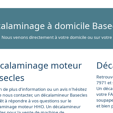
alaminage à domicile
Base
 Nous venons directement à votre domicile ou sur votre l
calaminage moteur
Déc
secles
Retrouv
7971 et 
Un déca
n de plus d'information ou un avis n'hésitez
votre FAP
e nous contacter, un décalamineur Basecles
soupapes
rêt à répondre à vos questions sur le
et bien 
aminage moteur HHO. Un décalamineur
les pour la
vente de machine de