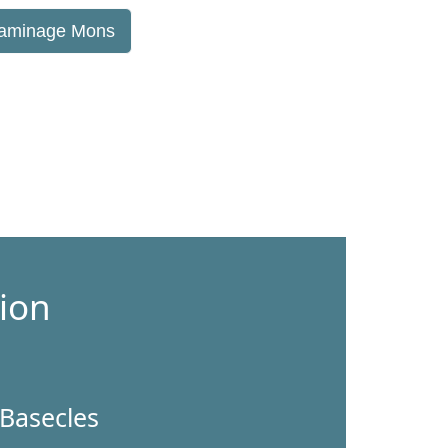
aminage Mons
ion
g Basecles