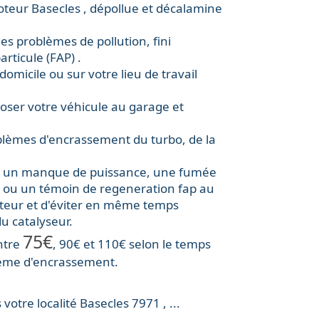
oteur
Basecles , dépollue et décalamine
les problèmes de pollution, fini
rticule (FAP) .
micile ou sur votre lieu de travail
oser votre véhicule au garage et
oblèmes d'encrassement du
turbo
, de la
le, un manque de puissance, une fumée
 ou un témoin de regeneration fap au
oteur et d'éviter en même temps
u catalyseur.
75€
ntre
, 90€ et 110€ selon le temps
lème d'encrassement.
votre localité
Basecles
7971
, ...