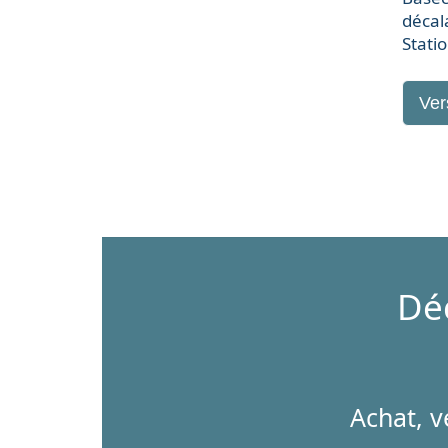
décal
Stati
Ve
Dé
Achat, ve