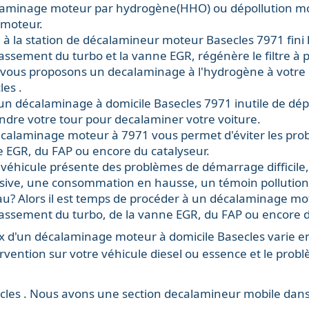
laminage moteur par hydrogène(HHO) ou
dépollution m
 moteur.
 à la station de
décalamineur moteur
Basecles 7971 fini 
rassement du turbo et la vanne EGR, régénère le filtre à pa
vous proposons un decalaminage à l'hydrogène à votre do
les .
 un
décalaminage à domicile
Basecles 7971 inutile de dép
endre votre tour pour decalaminer votre voiture.
calaminage moteur
à 7971 vous permet d'éviter les pr
e EGR
, du
FAP
ou encore du
catalyseur
.
 véhicule présente des problèmes de démarrage diffici
sive, une consommation en hausse, un témoin pollution
au? Alors il est temps de procéder à un décalaminage m
rassement du turbo, de la vanne EGR, du FAP ou encore d
x
d'un
décalaminage moteur
à domicile Basecles varie e
ervention sur votre véhicule
diesel
ou
essence
et le prob
les . Nous avons une section
decalamineur mobile
dans 