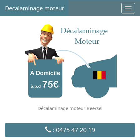
Decalaminage moteur
Toggl
navig
Décalaminage moteur Beersel
: 0475 47 20 19