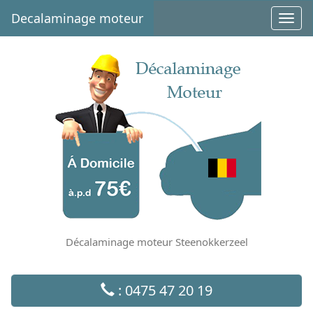
Decalaminage moteur
Toggl
navig
Décalaminage moteur Steenokkerzeel
: 0475 47 20 19