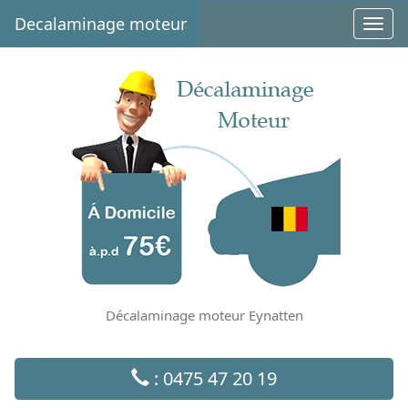
Decalaminage moteur
Toggl
navig
Décalaminage moteur Eynatten
: 0475 47 20 19