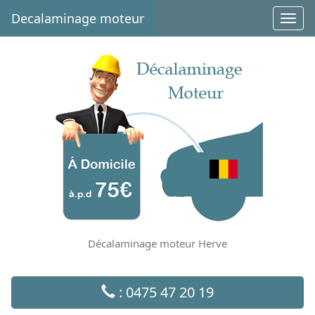
Decalaminage moteur
Toggl
navig
Décalaminage moteur Herve
: 0475 47 20 19