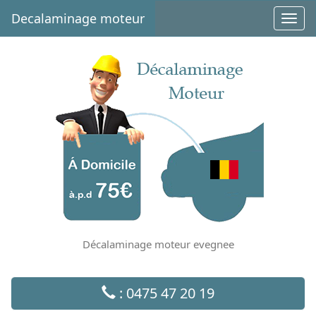
Decalaminage moteur
Toggl
navig
Décalaminage moteur evegnee
: 0475 47 20 19